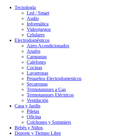
Tecnología
Led / Smart
Audio
Informática
Videojuegos
Celulares
Electrodomésticos
Aires Acondicionados
Anafes
Campanas
Calefones
Cocinas
Lavarropas
Pequeños Electrodomesticos
Secarropas
Termotanques a Gas
Termotanques Eléctricos
Ventilación
Casa y Jardín
Piletas
Oficina
Colchones y Sommiers
Bebés y Niños
Deporte y Tiempo Libre