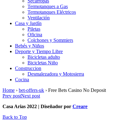
Secarropas
Termotanques a Gas
Termotanques Eléctricos
Ventilación
Casa y Jardín
Piletas
Oficina
Colchones y Sommiers
Bebés y Niños
Deporte y Tiempo Libre
Bicicletas adulto
Bicicletas Niño
Construccion
Desmalezadora y Motosierra
Cocina
Home
›
bet-offers-uk
›
Free Bets Casino No Deposit
Prev post
Next post
Casa Arias 2022 | Diseñador por
Creare
Back to Top
¿En qué podemos ayudarte?