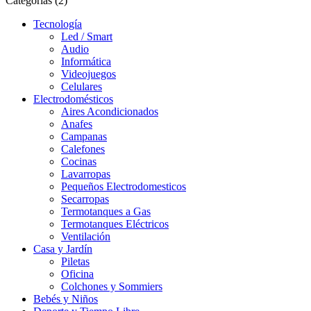
Categorias (2)
Tecnología
Led / Smart
Audio
Informática
Videojuegos
Celulares
Electrodomésticos
Aires Acondicionados
Anafes
Campanas
Calefones
Cocinas
Lavarropas
Pequeños Electrodomesticos
Secarropas
Termotanques a Gas
Termotanques Eléctricos
Ventilación
Casa y Jardín
Piletas
Oficina
Colchones y Sommiers
Bebés y Niños