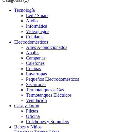
Categorias (2)
Tecnología
Led / Smart
Audio
Informática
Videojuegos
Celulares
Electrodomésticos
Aires Acondicionados
Anafes
Campanas
Calefones
Cocinas
Lavarropas
Pequeños Electrodomesticos
Secarropas
Termotanques a Gas
Termotanques Eléctricos
Ventilación
Casa y Jardín
Piletas
Oficina
Colchones y Sommiers
Bebés y Niños