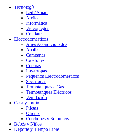
Tecnología
Led / Smart
Audio
Informática
Videojuegos
Celulares
Electrodomésticos
Aires Acondicionados
Anafes
Campanas
Calefones
Cocinas
Lavarropas
Pequeños Electrodomesticos
Secarropas
Termotanques a Gas
Termotanques Eléctricos
Ventilación
Casa y Jardín
Piletas
Oficina
Colchones y Sommiers
Bebés y Niños
Deporte y Tiempo Libre