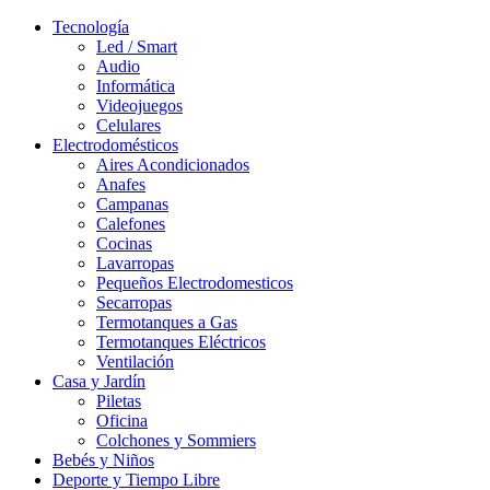
Tecnología
Led / Smart
Audio
Informática
Videojuegos
Celulares
Electrodomésticos
Aires Acondicionados
Anafes
Campanas
Calefones
Cocinas
Lavarropas
Pequeños Electrodomesticos
Secarropas
Termotanques a Gas
Termotanques Eléctricos
Ventilación
Casa y Jardín
Piletas
Oficina
Colchones y Sommiers
Bebés y Niños
Deporte y Tiempo Libre