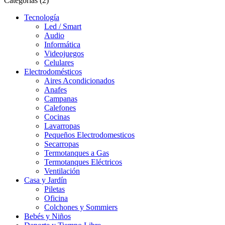
Categorias (2)
Tecnología
Led / Smart
Audio
Informática
Videojuegos
Celulares
Electrodomésticos
Aires Acondicionados
Anafes
Campanas
Calefones
Cocinas
Lavarropas
Pequeños Electrodomesticos
Secarropas
Termotanques a Gas
Termotanques Eléctricos
Ventilación
Casa y Jardín
Piletas
Oficina
Colchones y Sommiers
Bebés y Niños