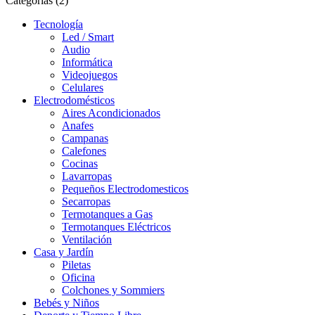
Categorias (2)
Tecnología
Led / Smart
Audio
Informática
Videojuegos
Celulares
Electrodomésticos
Aires Acondicionados
Anafes
Campanas
Calefones
Cocinas
Lavarropas
Pequeños Electrodomesticos
Secarropas
Termotanques a Gas
Termotanques Eléctricos
Ventilación
Casa y Jardín
Piletas
Oficina
Colchones y Sommiers
Bebés y Niños