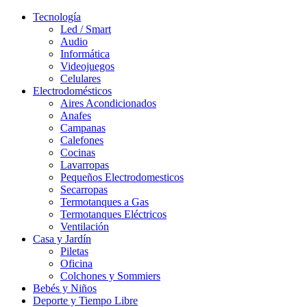
Tecnología
Led / Smart
Audio
Informática
Videojuegos
Celulares
Electrodomésticos
Aires Acondicionados
Anafes
Campanas
Calefones
Cocinas
Lavarropas
Pequeños Electrodomesticos
Secarropas
Termotanques a Gas
Termotanques Eléctricos
Ventilación
Casa y Jardín
Piletas
Oficina
Colchones y Sommiers
Bebés y Niños
Deporte y Tiempo Libre